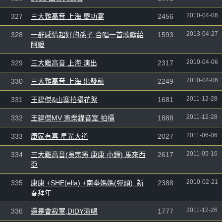
2010-04-06
327
三大難高音 上海 慶功宴
2456
2013-04-27
328
一群感情超好的孫子 合唱一首歌獻給
1593
阿嬤
2010-04-06
329
三大難高音 上海 演出
2317
2010-04-06
330
三大難高音 上海 出發前
2249
2011-12-28
331
王建傑&山寨拍攝花絮
1681
2011-12-28
332
王建傑MV 憲樂錄音室 拍攝
1888
2011-06-06
333
康家有喜 星光大道
2027
2011-05-16
334
三大難高音(吳宗憲 康康 小鐘) 馬來西
2617
亞
2010-02-21
335
康康 +SHE(ella) +南拳媽媽(彈頭)..新
2388
春拜年
2011-12-26
336
還是會寂寞,DIDY演唱
1777