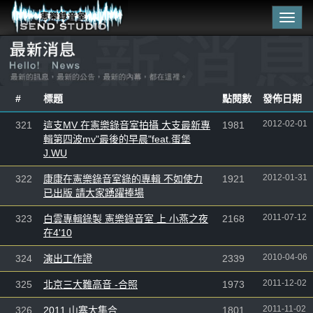
Togg
navig
#
標題
點閱數
發佈日期
2012-02-01
321
這支MV 在憲樂錄音室拍攝 大支最新專
1981
輯第四波mv"最後的早晨"feat.蛋堡
J.WU
2012-01-31
322
康康在憲樂錄音室錄的專輯 不如使力
1921
已出版 請大家踴躍捧場
2011-07-12
323
白雲專輯錄製 憲樂錄音室 上 小燕之夜
2168
在4'10
2010-04-06
324
演出工作證
2339
2011-12-02
325
北京三大難高音 -合照
1973
2011-11-02
326
2011 山寨大集合
1801