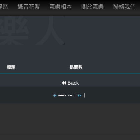
專區
錄音花絮
憲樂相本
關於憲樂
聯絡我們
標題
點閱數
Back
|