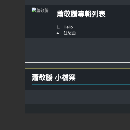
蕭敬騰專輯列表
1. Hello
4. 狂想曲
蕭敬騰 小檔案