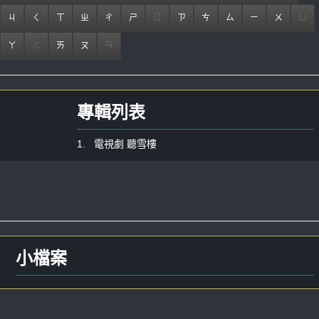
ㄐ
ㄑ
ㄒ
ㄓ
ㄔ
ㄕ
ㄖ
ㄗ
ㄘ
ㄙ
ㄧ
ㄨ
ㄩ
ㄚ
ㄛ
ㄞ
ㄡ
ㄢ
專輯列表
1. 電視劇 聽雪樓
小檔案