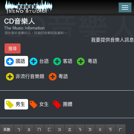
Tog
navi
我要提供音樂人訊息
國語
台語
客語
粵語
非流行音樂類
粵語
男生
女生
團體
英數
ㄅ
ㄆ
ㄇ
ㄈ
ㄉ
ㄊ
ㄋ
ㄌ
ㄍ
ㄎ
ㄏ