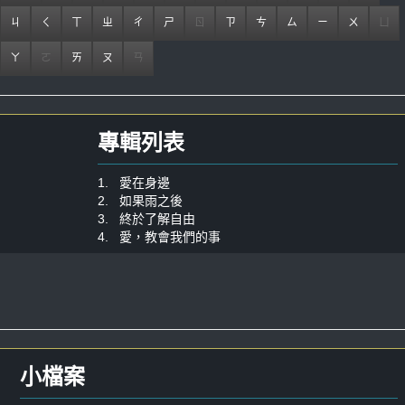
ㄐ
ㄑ
ㄒ
ㄓ
ㄔ
ㄕ
ㄖ
ㄗ
ㄘ
ㄙ
ㄧ
ㄨ
ㄩ
ㄚ
ㄛ
ㄞ
ㄡ
ㄢ
專輯列表
1. 愛在身邊
2. 如果雨之後
3. 終於了解自由
4. 愛，教會我們的事
小檔案