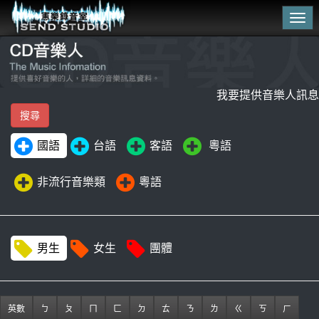
Tog
navi
我要提供音樂人訊息
國語
台語
客語
粵語
非流行音樂類
粵語
男生
女生
團體
英數
ㄅ
ㄆ
ㄇ
ㄈ
ㄉ
ㄊ
ㄋ
ㄌ
ㄍ
ㄎ
ㄏ