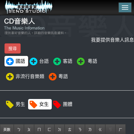
Tog
navi
我要提供音樂人訊息
國語
台語
客語
粵語
非流行音樂類
粵語
男生
女生
團體
英數
ㄅ
ㄆ
ㄇ
ㄈ
ㄉ
ㄊ
ㄋ
ㄌ
ㄍ
ㄎ
ㄏ