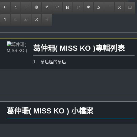
ㄐ
ㄑ
ㄒ
ㄓ
ㄔ
ㄕ
ㄖ
ㄗ
ㄘ
ㄙ
ㄧ
ㄨ
ㄩ
ㄚ
ㄛ
ㄞ
ㄡ
ㄢ
葛仲珊( MISS KO )專輯列表
1. 皇后區的皇后
葛仲珊( MISS KO ) 小檔案