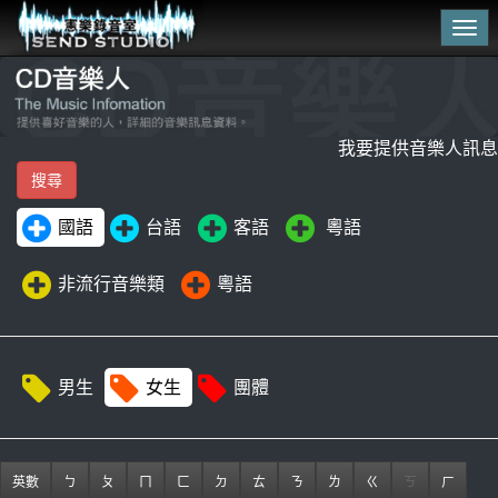
Tog
navi
我要提供音樂人訊息
國語
台語
客語
粵語
非流行音樂類
粵語
男生
女生
團體
英數
ㄅ
ㄆ
ㄇ
ㄈ
ㄉ
ㄊ
ㄋ
ㄌ
ㄍ
ㄎ
ㄏ