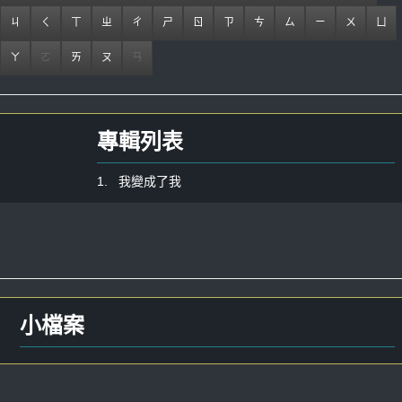
ㄐ
ㄑ
ㄒ
ㄓ
ㄔ
ㄕ
ㄖ
ㄗ
ㄘ
ㄙ
ㄧ
ㄨ
ㄩ
ㄚ
ㄛ
ㄞ
ㄡ
ㄢ
專輯列表
1. 我變成了我
小檔案