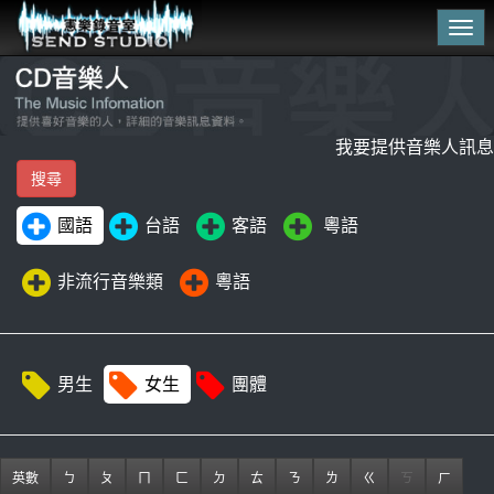
Tog
navi
我要提供音樂人訊息
國語
台語
客語
粵語
非流行音樂類
粵語
男生
女生
團體
英數
ㄅ
ㄆ
ㄇ
ㄈ
ㄉ
ㄊ
ㄋ
ㄌ
ㄍ
ㄎ
ㄏ