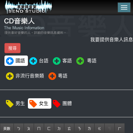
Tog
navi
我要提供音樂人訊息
國語
台語
客語
粵語
非流行音樂類
粵語
男生
女生
團體
英數
ㄅ
ㄆ
ㄇ
ㄈ
ㄉ
ㄊ
ㄋ
ㄌ
ㄍ
ㄎ
ㄏ