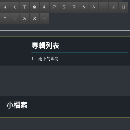
ㄐ
ㄑ
ㄒ
ㄓ
ㄔ
ㄕ
ㄖ
ㄗ
ㄘ
ㄙ
ㄧ
ㄨ
ㄩ
ㄚ
ㄛ
ㄞ
ㄡ
ㄢ
專輯列表
1. 雨下的瞬間
小檔案