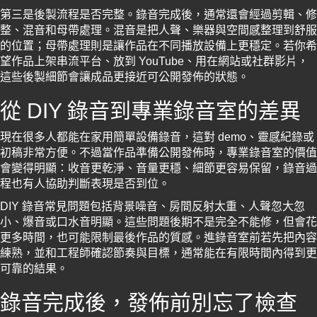
第三是後製流程是否完整。錄音完成後，通常還會經過剪輯、修
整、混音和母帶處理。混音是把人聲、樂器與空間感整理到舒服
的位置；母帶處理則是讓作品在不同播放設備上更穩定。若你希
望作品上架串流平台、放到 YouTube、用在網站或社群影片，
這些後製細節會讓成品更接近可公開發佈的狀態。
從 DIY 錄音到專業錄音室的差異
現在很多人都能在家用簡單設備錄音，這對 demo、靈感紀錄或
初稿非常方便。不過當作品準備公開發佈時，專業錄音室的價值
會變得明顯：收音更乾淨、音量更穩、細節更容易保留，錄音過
程也有人協助判斷表現是否到位。
DIY 錄音常見問題包括背景噪音、房間反射太重、人聲忽大忽
小、爆音或口水音明顯。這些問題後期不是完全不能修，但會花
更多時間，也可能限制最後作品的質感。進錄音室前若先把內容
練熟，並和工程師確認節奏與目標，通常能在有限時間內得到更
可靠的結果。
錄音完成後，發佈前別忘了檢查