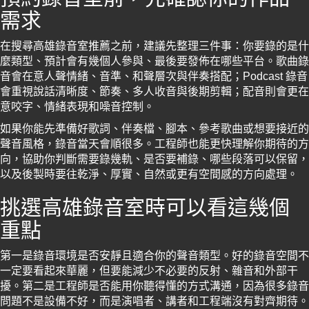
需求
在搜尋高雄錄音室推薦之前，建議先整理三件事：你要錄的是什
麼類型、預計會有幾個人參與、最後要發佈在哪些平台。歌曲錄
音會在意人聲情緒、音準、和聲層次與伴奏搭配；Podcast 錄音
會重視說話清晰度、節奏、多人收音與後期剪輯；配音則會更在
意咬字、情緒表現和噪音控制。
如果你能先準備好歌詞、伴奏檔、腳本、參考歌曲或想要接近的
聲音風格，錄音當天會順很多。工程師也能更快理解你期待的方
向，協助你判斷需要錄幾軌、是否要補錄、哪些段落可以保留，
以及後製時要往乾淨、厚實、自然或更有空間感的方向處理。
挑選高雄錄音室時可以看這幾個
重點
第一是錄音環境是否安靜且適合你的聲音類型。好的錄音空間不
一定要看起來華麗，但要能減少不必要的反射、雜音和外部干
擾。第二是工程師是否能用你聽得懂的方式溝通，因為很多錄音
問題不是設備不好，而是演唱者、講者和工程端沒有對齊期待。