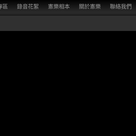
專區
錄音花絮
憲樂相本
關於憲樂
聯絡我們