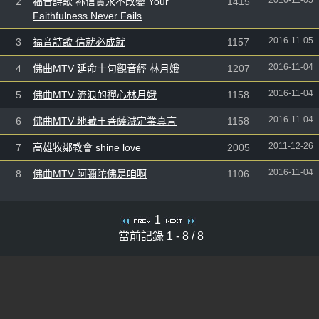
2016-11-05
2
福音詩歌 祢信實永不改變 Your
1415
Faithfulness Never Fails
2016-11-05
3
福音詩歌 信就必成就
1157
2016-11-04
4
佛曲MTV 延命十句觀音經 林月娥
1207
2016-11-04
5
佛曲MTV 流浪的禪心林月娥
1158
2016-11-04
6
佛曲MTV 地藏王菩薩滅定業真言
1158
2011-12-26
7
高雄牧鄰教會 shine love
2005
2016-11-04
8
佛曲MTV 阿彌陀佛是咱啊
1106
1
當前記錄 1 - 8 / 8