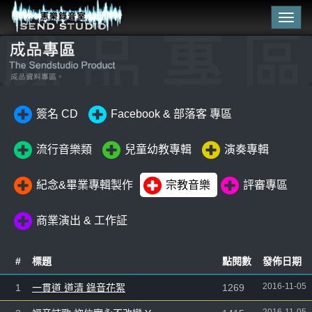
Togg
navig
簽名 CD
Facebook & 部落客 專區
流行音樂類
兒童幼教專輯
演奏專輯
紀念&畢業專輯製作
宗教音樂
評審專區
商業演出 & 工作証
#
標題
點閱數
發佈日期
2016-11-05
1
一貫道 道清 錄音花絮
1269